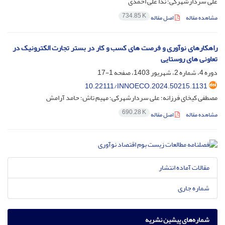
علی سردارشهرکی؛ ندا علی احمدی
734.85 K
مشاهده مقاله
اصل مقاله
راهکارهای نوآوری و فرصت های کسب و کار در بستر تجارت الکترونیک در
تعاونی های روستایی
دوره 4، شماره 2، شهریور 1403، صفحه
1-17
10.22111/INNOECO.2024.50215.1131
مصطفی کیخای فرزانه؛ علی سردارشهرکی؛ مهیم تاش؛ حامد آرامش
690.28 K
مشاهده مقاله
اصل مقاله
مقالات آماده انتشار
شماره جاری
شماره‌های پیشین نشریه