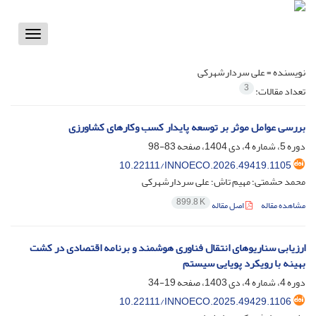
Toggle
vigation
نویسنده =
علی سردارشهرکی
3
تعداد مقالات:
بررسی عوامل موثر بر توسعه پایدار کسب وکارهای کشاورزی
دوره 5، شماره 4، دی 1404، صفحه
83-98
10.22111/INNOECO.2026.49419.1105
محمد حشمتی؛ مهیم تاش؛ علی سردارشهرکی
899.8 K
مشاهده مقاله
اصل مقاله
ارزیابی سناریوهای انتقال فناوری هوشمند و برنامه اقتصادی در کشت
بهینه با رویکرد پویایی سیستم
دوره 4، شماره 4، دی 1403، صفحه
19-34
10.22111/INNOECO.2025.49429.1106