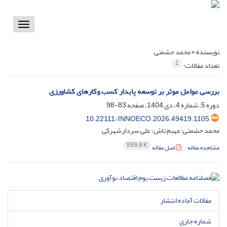
Toggle
vigation
نویسنده =
محمد حشمتی
1
تعداد مقالات:
بررسی عوامل موثر بر توسعه پایدار کسب وکارهای کشاورزی
دوره 5، شماره 4، دی 1404، صفحه
83-98
10.22111/INNOECO.2026.49419.1105
محمد حشمتی؛ مهیم تاش؛ علی سردارشهرکی
899.8 K
مشاهده مقاله
اصل مقاله
مقالات آماده انتشار
شماره جاری