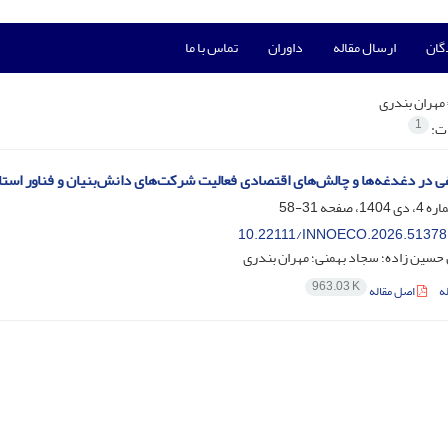
گان
ارسال مقاله
داوران
تماس با ما
مهران بندری
1
ات:
 در دغدغه‌ها و چالش‌های اقتصادی فعالیت شرکت‌های دانش‌بنیان و فناور است
31-58
10.22111/INNOECO.2026.51378
حسین زاده؛ سجاد بهمنی؛ مهران بندری
963.03 K
ه
اصل مقاله