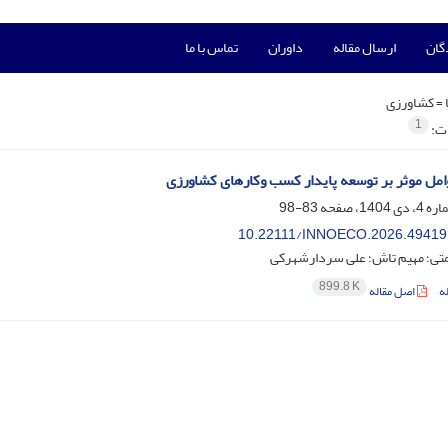
گان
ارسال مقاله
داوران
تماس با ما
 =
کشاورزی
1
ات:
مل موثر بر توسعه پایدار کسب وکارهای کشاورزی
83-98
10.22111/INNOECO.2026.49419
ی؛ مهیم تاش؛ علی سردارشهرکی
899.8 K
ه
اصل مقاله