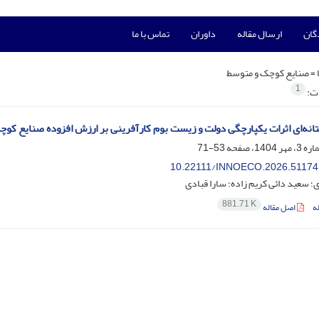
گان
ارسال مقاله
داوران
تماس با ما
 =
صنایع کوچک و متوسط
1
ات:
انه‌ای اثرات یکپارچگی دولت و زیست بوم کارآفرینی بر ارزش افزوده صنایع کوچ
53-71
10.22111/INNOECO.2026.51174
؛ سعید دائی کریم زاده؛ سارا قبادی
881.71 K
ه
اصل مقاله