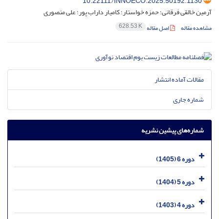
10.22111/INNOECO.2025.50192.1130
آرمین خالقی فرقانی؛ حمزه خواستار؛ کامیار داراب پور؛ علی منصوری
628.53 K
مشاهده مقاله
اصل مقاله
مقالات آماده انتشار
شماره جاری
شماره‌های پیشین نشریه
دوره 6 (1405)
دوره 5 (1404)
دوره 4 (1403)