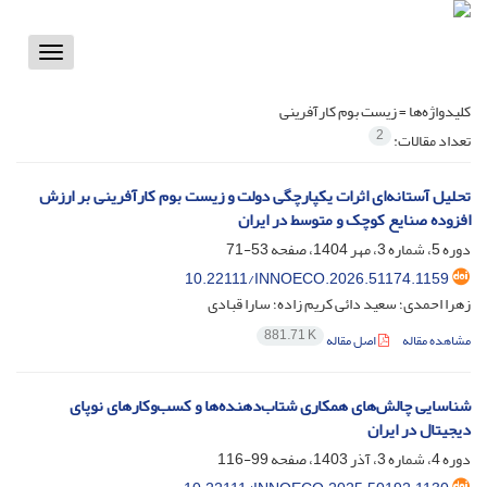
Toggle
vigation
کلیدواژه‌ها =
زیست بوم کارآفرینی
2
تعداد مقالات:
تحلیل آستانه‌ای اثرات یکپارچگی دولت و زیست بوم کارآفرینی بر ارزش
افزوده صنایع کوچک و متوسط در ایران
دوره 5، شماره 3، مهر 1404، صفحه
53-71
10.22111/INNOECO.2026.51174.1159
زهرا احمدی؛ سعید دائی کریم زاده؛ سارا قبادی
881.71 K
مشاهده مقاله
اصل مقاله
شناسایی چالش‌های همکاری شتاب‌دهنده‌ها و کسب‌وکارهای نوپای
دیجیتال در ایران
دوره 4، شماره 3، آذر 1403، صفحه
99-116