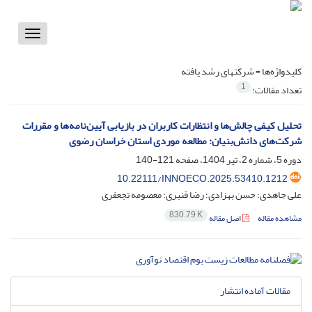
Toggle
vigation
کلیدواژه‌ها =
شرکتهای رشد یافته
1
تعداد مقالات:
تحلیل کیفی چالش‌ها و انتظارات کاربران در بازیابی آیین‌نامه‌ها و مقررات
شرکت‌های دانش‌بنیان: مطالعه موردی استان خراسان رضوی
دوره 5، شماره 2، تیر 1404، صفحه
121-140
10.22111/INNOECO.2025.53410.1212
علی جاهدی؛ حسن بهزادی؛ رضا قنبری؛ معصومه تجعفری
830.79 K
مشاهده مقاله
اصل مقاله
مقالات آماده انتشار