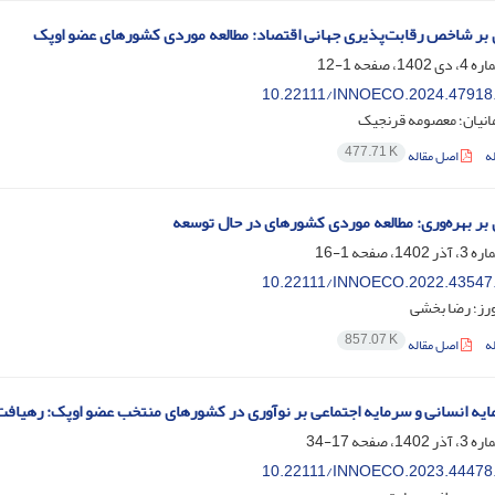
ی بر شاخص رقابت‌پذیری جهانی اقتصاد: مطالعه موردی کشورهای عضو اوپک
1-12
10.22111/INNOECO.2024.47918
انیان؛ معصومه قرنجیک
477.71 K
ه
اصل مقاله
ی بر بهره‌وری: مطالعه موردی کشورهای در حال توسعه
1-16
10.22111/INNOECO.2022.43547
رز؛ رضا بخشی
857.07 K
ه
اصل مقاله
یه انسانی و سرمایه اجتماعی بر نوآوری در کشورهای منتخب عضو اوپک: رهیافت anel ARDL
17-34
10.22111/INNOECO.2023.44478