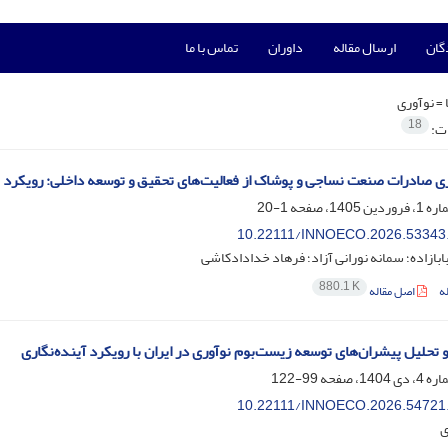
گان
ارسال مقاله
داوران
تماس با ما
 =
نوآوری
18
ات:
 صادرات صنعت نساجی و پوشاک از فعالیت‌های تحقیق و توسعه داخلی: رویکرد GMM تفاضلی و سیستمی
1-20
10.22111/INNOECO.2026.53343
ابابازاده؛ سمانه نورانی آزاد؛ فرهاد خدادادکاشی
880.1 K
ه
اصل مقاله
 تحلیل پیشران‌های توسعه زیست‌بوم نوآوری در ایران با رویکرد آینده‌نگاری
99-122
10.22111/INNOECO.2026.54721
ی