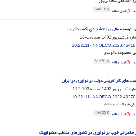
ری؛ مصطفی سعادتی پور
646.18 K
ه
اصل مقاله
ی و توسعه مالی بر انتشار دی اکسیدکربن
1-18
10.22111/INNOECO.2023.45415
ی؛ معصومه دالوندی
612.51 K
ه
اصل مقاله
ست های کارآفرینی دولت بر نوآوری در ایران
103-112
10.22111/INNOECO.2022.43270
ای فرزانه؛ مهیم تاش
454.33 K
ه
اصل مقاله
 حکمرانی خوب بر نوآوری در کشورهای منتخب عضو اوپک