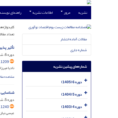
نشریه
مرور
اطلاعات نشریه
راهنمای نویسند
کلیدواژه‌ها
تعداد مقال
مقالات آماده انتشار
تأثیر پذیری
شماره جاری
دوره 6، شماره 1، فروردین 1405، صفحه
.1209
شماره‌های پیشین نشریه
نادیا میرز
مشاهده مقال
دوره 6 (1405)
شناسایی و
دوره 5 (1404)
دوره 5، شماره 4، دی 1404، صفحه
.1240
دوره 4 (1403)
عیسی نیاز