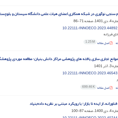
م سنجی نوآوری در شبکه همکاری اعضای هیات علمی دانشگاه سیستان و بلوچستا
71-86
10.22111/INNOECO.2023.44892
ای فرزانه
1.25 M
ه
اصل مقاله
وانع تجاری سازی یافته های پژوهشی مراکز دانش بنیان: مطالعه موردی پژوهشگا
10.22111/INNOECO.2023.46543
ر
699.46 K
ه
اصل مقاله
اورانه، از ایده تا بازار؛ با رویکرد مبتنی بر نظریه داده‌بنیاد
87-100
10.22111/INNOECO.2022.40744