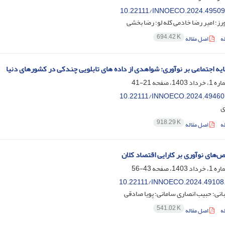
10.22111/INNOECO.2024.49509
ز؛ امیر رضا خادمی کله لو؛ رضا بخشی
694.42 K
ه
اصل مقاله
ایه اجتماعی بر نوآوری: شواهدی از داده های تابلویی چندکی در کشورهای دنیا
21-41
10.22111/INNOECO.2024.49460
ی
918.29 K
ه
اصل مقاله
ص‌های نوآوری بر کارایی اقتصاد کلان
43-56
10.22111/INNOECO.2024.49108
نی؛ حبیب انصاری سامانی؛ پویا صادقی
541.02 K
ه
اصل مقاله