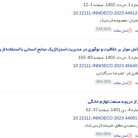
1-12
10.22111/INNOECO.2023.44912
انیان؛ معصومه قرنجیک
534.56 K
ه
اصل مقاله
مل موثر بر خلاقیت و نوآوری در مدیریت استراتژیک منابع انسانی با استفاده از
83-102
10.22111/INNOECO.2023.45640
ظری فر؛ علیرضا سرگلزایی
404.28 K
ه
اصل مقاله
ز از دریچه صنعت لوازم خانگی
37-52
10.22111/INNOECO.2023.44091
عیدی مطلق؛ فهیمه کریمی شاد
964.69 K
ه
اصل مقاله