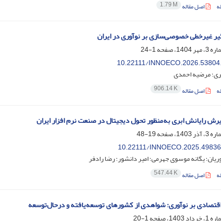
1.79 M
ه
اصل مقاله
اثیر غیرخطی خصوصی‌سازی بر نوآوری در ایران
1-24
10.22111/INNOECO.2026.53804
ری؛ مرضیه احمدی
906.14 K
ه
اصل مقاله
رش رایانش ابری به‌منظور تحول دیجیتال در صنعت نرم افزار ایران
19-48
10.22111/INNOECO.2025.49836
یان؛ یگانه موسوی جهرمی؛ امیر دانشور؛ رضا رادفر
547.44 K
ه
اصل مقاله
 اقتصادی بر نوآوری: شواهدی از کشورهای توسعه‌یافته و درحال‌توسعه
1-20