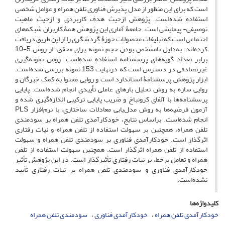
است که برای این منظور از مدل پذیرش فناوری تلفن همراه و عوامل شخصی
استفاده شده‌است. پژوهش ازحیث هدف کاربردی و ازحیث ماهیت
توصیفی‌- پیمایشی است. جامعۀ آماری این پژوهش همۀ کاربران شبکه‌های
اجتماعی است که تبلیغات محصولات حوزۀ گردشگری را از این طریق دریافت
کرده‌اند. به‌دلیل نامشخص بودن حجم نمونه برای محقق، از روش 5-10
برابر تعداد گویه‌های پرسشنامه استفاده شده‌است. روش نمونه‌گیری
غیرتصادفی در دسترس است که درنهایت 153 نمونه بررسی شده‌است.
ابزار پژوهش پرسشنامۀ استاندارد است و روایی محتوا به کمک خبرگان و
روایی سازه به روش تحلیل بارهای عاملی تأییدی انجام شده‌است. پایایی
پرسشنامه‌ها با آلفای کرونباخ و ضریب پایایی ترکیبی اندازه‌گیری شده و
آزمون فرضیه‌ها به روش مدل‌یابی معادلات ساختاری، با نرم‌افزار PLS
انجام شده‌است. براساس نتایج، خودکارآمدی تلفن همراه بر سودمندی
تلفن همراه، همچنین بر سهولت استفاده از تلفن همراه و نیات رفتاری
اثرگذار است. خودکارآمدی فناوری بر سودمندی تلفن همراه و سهولت
استفاده از تلفن همراه اثرگذار است. همچنین سهولت استفاده از تلفن
همراه و تعامل برخط، بر نیات رفتاری تأثیرگذار است. در این پژوهش تأثیر
خودکارآمدی فناوری و سودمندی تلفن همراه بر نیات رفتاری تأیید
نشده‌است.
کلیدواژه‌ها
خودکارآمدی تلفن همراه
خودکارآمدی فناوری
سودمندی تلفن همراه