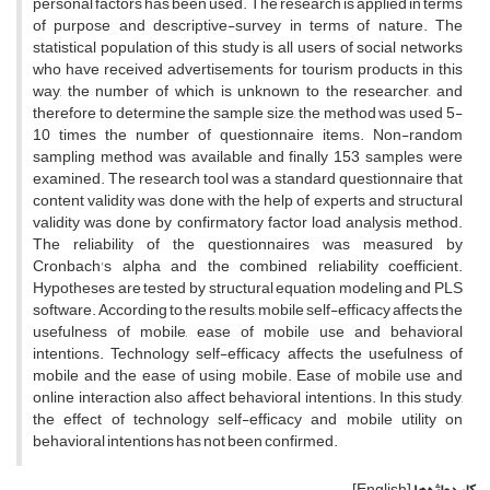
personal factors has been used. The research is applied in terms
of purpose and descriptive-survey in terms of nature. The
statistical population of this study is all users of social networks
who have received advertisements for tourism products in this
way, the number of which is unknown to the researcher, and
therefore to determine the sample size, the method was used 5-
10 times the number of questionnaire items. Non-random
sampling method was available and finally 153 samples were
examined. The research tool was a standard questionnaire that
content validity was done with the help of experts and structural
validity was done by confirmatory factor load analysis method.
The reliability of the questionnaires was measured by
Cronbach's alpha and the combined reliability coefficient.
Hypotheses are tested by structural equation modeling and PLS
software. According to the results, mobile self-efficacy affects the
usefulness of mobile, ease of mobile use and behavioral
intentions. Technology self-efficacy affects the usefulness of
mobile and the ease of using mobile. Ease of mobile use and
online interaction also affect behavioral intentions. In this study,
the effect of technology self-efficacy and mobile utility on
behavioral intentions has not been confirmed.
کلیدواژه‌ها
[English]