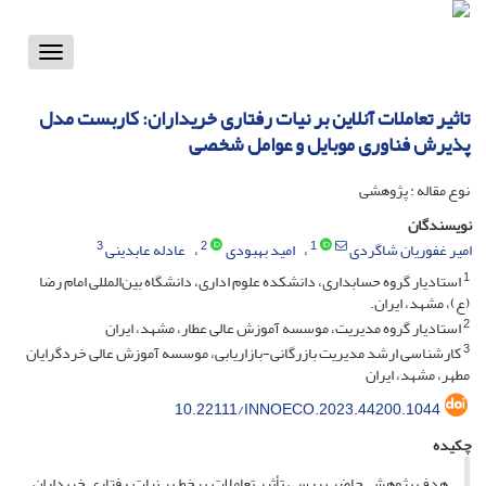
Toggle
vigation
تاثیر تعاملات آنلاین بر نیات رفتاری خریداران: کاربست مدل
پذیرش فناوری موبایل و عوامل شخصی
نوع مقاله : پژوهشی
نویسندگان
3
2
1
امیر غفوریان شاگردی
امید بهبودی
عادله عابدینی
1
استادیار گروه حسابداری، دانشکده علوم اداری، دانشگاه بین‌المللی امام رضا
(ع)، مشهد، ایران.
2
استادیار گروه مدیریت، موسسه آموزش عالی عطار، مشهد، ایران
3
کارشناسی ارشد مدیریت بازرگانی-بازاریابی، موسسه آموزش عالی خردگرایان
مطهر، مشهد، ایران
10.22111/INNOECO.2023.44200.1044
چکیده
هدف پژوهش حاضر بررسی تأثیر تعاملات برخط بر نیات رفتاری خریداران