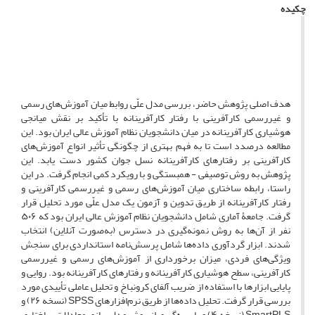
چکیده
هدف اصلی پژوهش حاضر، بررسی مدل علّی روابط میان آموزش‌های رسمی
و غیررسمی کارآفرینی با رفتار کارآفرینانه با تأکید بر نقش میانجی
هوشیاری کارآفرینانه در میان دانشجویان نظام آموزش عالی ایران بود. این
مطالعه درصدد است تا به فهم بهتری از چگونگی تأثیر انواع آموزش‌های
کارآفرینی بر رفتارهای کارآفرینانه نسل جوان کشور دست یابد. این
پژوهش به روش توصیفی - همبستگی و با رویکرد کمی انجام گرفت. در این
راستا، رابطه ساختاری میان آموزش‌های رسمی و غیررسمی کارآفرینی و
رفتار کارآفرینانه از طریق تدوین و آزمون یک مدل علّی مورد تحلیل قرار
گرفت. جامعۀ آماری شامل دانشجویان نظام آموزش عالی ایران بود که ۵۰۶
نفر از آن‌ها به روش نمونه‌گیری در دسترس (به‌صورت آنلاین) انتخاب
شدند. ابزار گردآوری داده‌ها شامل پرسش‌نامه استانداردی برای سنجش
ویژگی‌های فردی، میزان برخورداری از آموزش‌های رسمی و غیررسمی
کارآفرینی، سطح هوشیاری کارآفرینانه و رفتارهای کارآفرینانه بود. روایی و
پایایی ابزارها با استفاده از ضریب آلفای کرونباخ و تحلیل عاملی تأییدی مورد
بررسی قرار گرفت. تحلیل داده‌ها از طریق نرم‌افزارهای SPSS (نسخه ۲۶) و
SmartPLS (نسخه ۴) و با بهره‌گیری از روش مدل‌سازی معادلات ساختاری