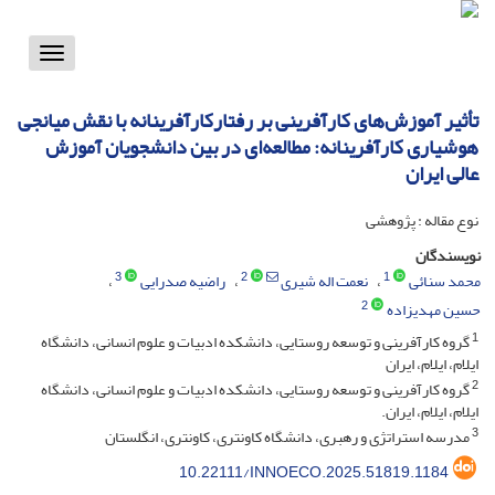
Toggle
vigation
تأثیر آموزش‌های کارآفرینی بر رفتارکارآفرینانه با نقش میانجی
هوشیاری کارآفرینانه: مطالعه‌ای در بین دانشجویان آموزش
عالی ایران
نوع مقاله : پژوهشی
نویسندگان
3
2
1
محمد سنائی
نعمت اله شیری
راضیه صدرایی
2
حسین مهدیزاده
1
گروه کارآفرینی و توسعه روستایی، دانشکده ادبیات و علوم انسانی، دانشگاه
ایلام، ایلام، ایران
2
گروه کارآفرینی و توسعه روستایی، دانشکده ادبیات و علوم انسانی، دانشگاه
ایلام، ایلام، ایران.
3
مدرسه استراتژی و رهبری، دانشگاه کاونتری، کاونتری، انگلستان
10.22111/INNOECO.2025.51819.1184