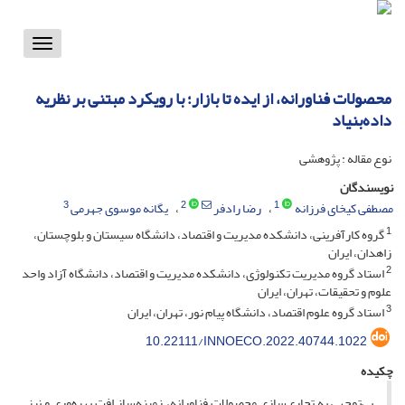
Toggle
vigation
محصولات فناورانه، از ایده تا بازار؛ با رویکرد مبتنی بر نظریه
داده‌بنیاد
نوع مقاله : پژوهشی
نویسندگان
3
2
1
مصطفی کیخای فرزانه
رضا رادفر
یگانه موسوی جهرمی
1
گروه کارآفرینی، دانشکده مدیریت و اقتصاد، دانشگاه سیستان و بلوچستان،
زاهدان، ایران
2
استاد گروه مدیریت تکنولوژی، دانشکده مدیریت و اقتصاد، دانشگاه آزاد واحد
علوم و تحقیقات، تهران، ایران
3
استاد گروه علوم اقتصاد، دانشگاه پیام نور، تهران، ایران
10.22111/INNOECO.2022.40744.1022
چکیده
بی‌توجهی به تجاری‌سازی محصولات فناورانه، زمینه‌ساز افت بهره‌وری و نیز