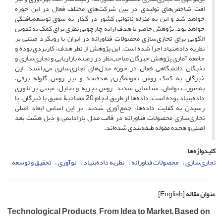
افت شاخص‌های تولیدی در بین شرکت‌های مختلف فعال در این حوزه
خواهد شد و این به منزله ناتوانی کشور در گذار به سوی توسعه‌یافتگی
خواهد بود. پژوهش حاضر با هدف ارایه چارچوبی نظری برای کمک به تدوین
الگویی برای تجاری‌سازی محصولات فناورانه در ایران با رویکرد مبتنی بر
نظریه داده‌بنیاد اجرا شده است. این پژوهش از نظر هدف، کاربردی بوده و
جامعه آماری پژوهش خبرگان صاحب‌نظر در زمینه بازاریابی و تجاری‌سازی و
نخبگان دانشگاهی فعال در حوزه مدل‌های تجاری‌سازی می‌باشند. این
خبرگان به کمک روش نمونه‌گیری هدفمند و نیز روش گلوله برفی،
به‌صورت توامان، شناسایی شدند. روش تجزیه و تحلیل، مبتنی بر تئوری
داده‌بنیاد بوده است. داده‌ها از طریق انجام 20 مصاحبۀ عمیق با خبرگان، با
رسیدن به کفایت داده‌ها، جمع‌آوری شدند. بر این اساس ابعاد اصلی
تجاری‌سازی محصولات فناورانه در قالب مدل پارادایمی و ذیل هشت بعد
اصلی و هجده مقوله طبقه‌بندی شده‌اند.
کلیدواژه‌ها
تجاری‌سازی
محصولات فناورانه
نظریه داده‌بنیاد
نوآوری
تحقیق و توسعه
عنوان مقاله
[English]
Technological Products, From Idea to Market; Based on