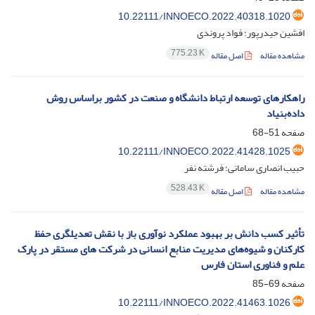
10.22111/INNOECO.2022.40318.1020
افشین حیدرپور؛ فواد پروندی
775.23 K
مشاهده مقاله
اصل مقاله
راهکارهای توسعه ارتباط دانشگاه و صنعت در کشور براساس روش
داده‌بنیاد
صفحه
51-68
10.22111/INNOECO.2022.41428.1025
حبیب انصاری سامانی؛ فرشته نفر
528.43 K
مشاهده مقاله
اصل مقاله
تأثیر کسب دانش بر بهبود عملکرد نوآوری باز با نقش تعدیلگری حفظ
کارکنان و شیوه‌های مدیریت منابع انسانی در شرکت های مستقر در پارک
علم و فناوری استان فارس
صفحه
69-85
10.22111/INNOECO.2022.41463.1026