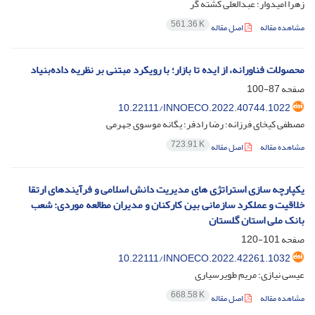
زهرا امیدوار؛ عبدالعلی کشته گر
561.36 K
مشاهده مقاله
اصل مقاله
محصولات فناورانه، از ایده تا بازار؛ با رویکرد مبتنی بر نظریه داده‌بنیاد
صفحه
87-100
10.22111/INNOECO.2022.40744.1022
مصطفی کیخای فرزانه؛ رضا رادفر؛ یگانه موسوی جهرمی
723.91 K
مشاهده مقاله
اصل مقاله
یکپارچه سازی استراتژی های مدیریت دانش اسلامی و فرآیندهای ارتقا
خلاقیت و عملکرد سازمانی بین کارکنان و مدیران مطالعه موردی: شعب
بانک ملی استان گلستان
صفحه
101-120
10.22111/INNOECO.2022.42261.1032
عیسی نیازی؛ مریم طویرسیاری
668.58 K
مشاهده مقاله
اصل مقاله