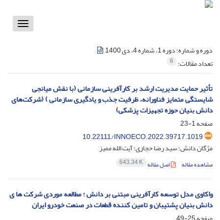
Toggle
vigation
دوره و شماره:
دوره 1، شماره 4، دی 1400
6
تعداد مقالات:
تأثیر حمایت مدیریت ارشد بر کارآفرینی سازمانی (با نقش میانجی
شایستگی متمایز فناورانه، ظرفیت جذب و یادگیری سازمانی ) (شرکت‌های
دانش بنیان حوزه تجهیزات پزشکی)
صفحه
1-23
10.22111/INNOECO.2022.39717.1019
مژگان دانش؛ سید رضا حجازی؛ آیت الله ممیز
643.34 K
مشاهده مقاله
اصل مقاله
واکاوی مدل توسعه کارآفرینی مبتنی بر دانش ؛ مطالعه موردی شرکت ها ی
دانش بنیان پشتیبان و تامین کننده قطعات در صنعت خودرو ایران
صفحه
25-49