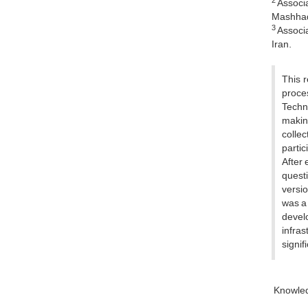
2
Associa
Mashhad,
3
Associa
Iran.
This r
proce
Techno
makin
colle
parti
After 
questi
versio
was a 
devel
infras
signif
Knowle