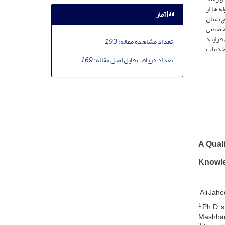
د. پس از استخراج مقوله ها از
آمار
ج نشان
 تخصصی
فرایند
تعداد مشاهده مقاله:
193
 خدمات
تعداد دریافت فایل اصل مقاله:
169
A Quali
Knowle
Ali Jahe
1
Ph.D. s
Mashhad,