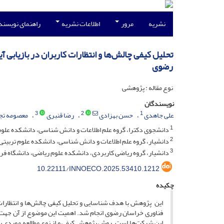
نشریه
مرور
اطلاعات نشریه
راهنمای نویسند
تحلیل کیفی چالش‌ها و انتظارات کاربران در بازیابی 
رضوی
نوع مقاله : پژوهشی
نویسندگان
3
2
1
علی جاهدی
حسن بهزادی
رضا قنبری
معصومه تج
1
دانشجوی دکترا، گروه علم اطلاعات و دانش شناسی، دانشکده علوم
2
دانشیار، گروه علم اطلاعات و دانش شناسی، دانشکده علوم تربیتی
3
دانشیار، گروه ریاضی کاربردی، دانشکده علوم ریاضی، دانشگاه ف
10.22111/INNOECO.2025.53410.1212
چکیده
این پژوهش با هدف شناسایی و تحلیل کیفی چالش‌ها و انتظارات کا
فناوری خراسان رضوی انجام شد. اهمیت این موضوع از آن جهت ا
این شرکت‌ها است. روش پژوهش کیفی و از نوع مطالعه موردی ب