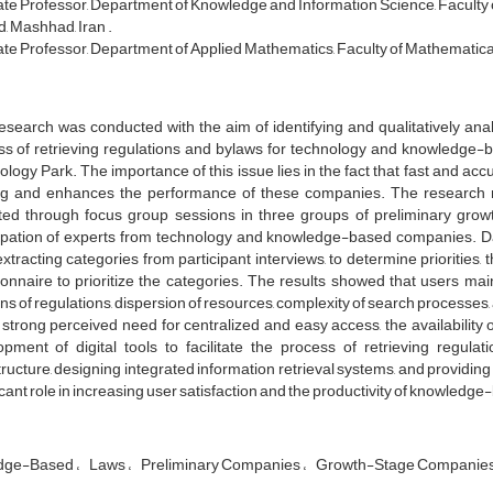
te Professor, Department of Knowledge and Information Science, Faculty o
 Mashhad, Iran .
te Professor, Department of Applied Mathematics, Faculty of Mathematica
esearch was conducted with the aim of identifying and qualitatively ana
ss of retrieving regulations and bylaws for technology and knowledge
logy Park. The importance of this issue lies in the fact that fast and accu
g and enhances the performance of these companies. The research m
cted through focus group sessions in three groups of preliminary gro
cipation of experts from technology and knowledge-based companies. 
extracting categories from participant interviews, to determine priorities, 
onnaire to prioritize the categories. The results showed that users ma
ns of regulations, dispersion of resources, complexity of search processes,
strong perceived need for centralized and easy access, the availability o
opment of digital tools to facilitate the process of retrieving regula
tructure, designing integrated information retrieval systems, and providin
icant role in increasing user satisfaction and the productivity of knowled
dge-Based
Laws
Preliminary Companies
Growth-Stage Companie