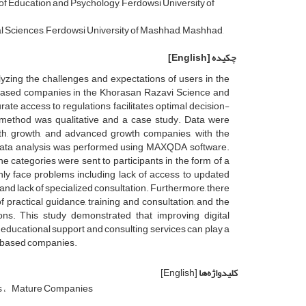
f Education and Psychology, Ferdowsi University of
l Sciences, Ferdowsi University of Mashhad, Mashhad,
چکیده
[English]
lyzing the challenges and expectations of users in the
-based companies in the Khorasan Razavi Science and
rate access to regulations facilitates optimal decision-
ethod was qualitative and a case study. Data were
wth, growth, and advanced growth companies, with the
Data analysis was performed using MAXQDA software.
the categories were sent to participants in the form of a
inly face problems including lack of access to updated
 and lack of specialized consultation. Furthermore, there
f practical guidance, training and consultation, and the
tions. This study demonstrated that improving digital
g educational support and consulting services can play a
ge-based companies.
کلیدواژه‌ها
[English]
s
Mature Companies