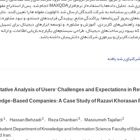
یافته و با حضور کارشناس شرکت‌های فناور و دانش‌بنیان جمع‌آوری شد. تحلیل داده‌ها با استفاده از نرم افزارMAXQDA انجام ش
 در قالب پرسشنامه به شرکت کنندگان ارسال شد تا اولویت مقوله ها را تعیین کنند. نتای
‌های به‌روز آیین‌نامه‌ها، پراکندگی منابع، پیچیدگی فرایندهای جستجو، و نبود مشاوره
 راهنمایی‌های کاربردی، آموزش و مشاوره، و توسعه ابزارهای دیجیتال برای تسهیل 
 که بهبود زیرساخت‌های دیجیتال، طراحی سیستم‌های یکپارچه بازیابی اطلاعات، و ارائه
 رضایت کاربران و بهره‌وری شرکت‌های دانش‌بنیان داشته باشد.
رکتهای رشد یافته
tative Analysis of Users’ Challenges and Expectations in Re
dge-Based Companies: A Case Study of Razavi Khorasan 
1
2
3
2
di
Hassan Behzadi
Reza Ghanbari
Masoumeh Tajafari
tudent, Department of Knowledge and Information Science, Faculty of Edu
 Iran.