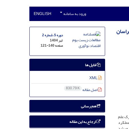
ورود به سامانه
ENGLISH
خراسان
دوره 5، شماره 2
تیر 1404
صفحه
121-140
فایل ها
XML
830.79 K
اصل مقاله
هم رسانی
رک علم
ارجاع به این مقاله
عملکرد
 و رشد